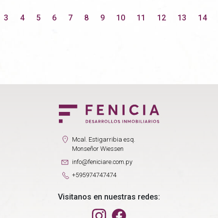
3
4
5
6
7
8
9
10
11
12
13
14
Mcal. Estigarribia esq.
Monseñor Wiessen
info@feniciare.com.py
+595974747474
Visitanos en nuestras redes: