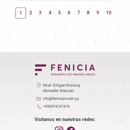
2
3
4
5
6
7
8
9
10
1
Mcal. Estigarribia esq.
Monseñor Wiessen
info@feniciare.com.py
+595974747474
Visitanos en nuestras redes: