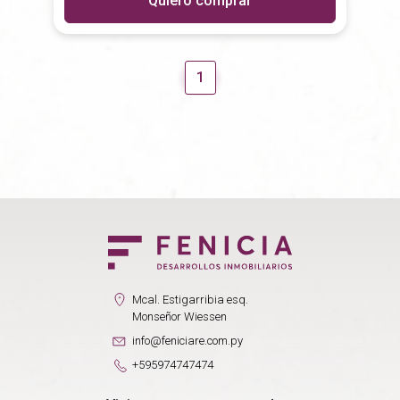
Quiero comprar
1
Mcal. Estigarribia esq.
Monseñor Wiessen
info@feniciare.com.py
+595974747474