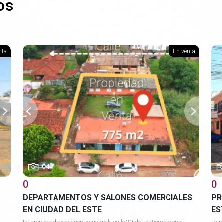
os
nta
En venta
04
0
0
DEPARTAMENTOS Y SALONES COMERCIALES
PR
EN CIUDAD DEL ESTE
ES