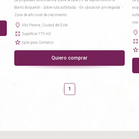
La propiedad se encuentra sobre la calle 29 de septiembre en el
La p
Barrio Boquerón - Sobre ruta asfaltada. - En ubicación privilegiada. -
esqu
Zona de alto nivel de crecimiento.
asfa
crec
Alto Parana, Ciudad del Este
Superficie 775 m2
Apta para Comercio
Quiero comprar
1