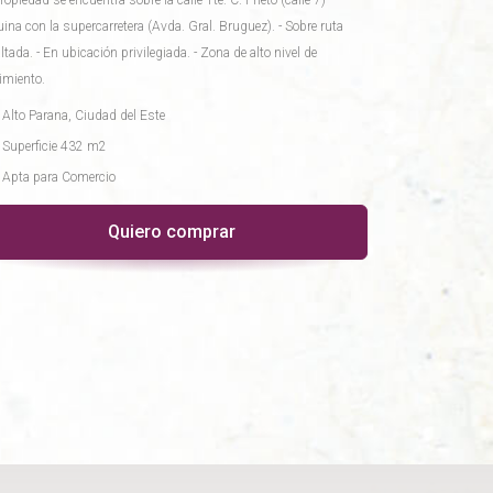
ropiedad se encuentra sobre la calle Tte. C. Prieto (calle 7)
ina con la supercarretera (Avda. Gral. Bruguez). - Sobre ruta
ltada. - En ubicación privilegiada. - Zona de alto nivel de
imiento.
Alto Parana, Ciudad del Este
Superficie 432 m2
Apta para Comercio
Quiero comprar