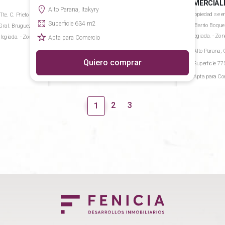
COMERCIALE
Alto Parana, Itakyry
La propiedad se e
te. C. Prieto (calle
Superficie 634 m2
en el Barrio Boque
Gral. Bruguez). -
privilegiada. - Zon
ilegiada. - Zona de
Apta para Comercio
Alto Parana, 
Quiero comprar
Superficie 7
Apta para Co
2
3
1
r