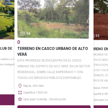
04
03
0
0
TERRENO EN CASCO URBANO DE ALTO
CLUB DE
TERRENO E
VERÁ
EL INMUEBLE SE
raleza y a orillas
CON POCO DESN
ESTA PROPIEDAD SE ENCUENTRA EN EL CASCO
ión inteligente en
CONSTRUCCIONE
URBANO DEL DISTRITO DE ALTO VERÁ, EN UN SECTOR
PÚBLICOS Y DE
RESIDENCIAL, SOBRE CALLE EMPEDRADO Y CON
DISPONIBLES, C
TODOS LOS SERVICIOS PÚBLICOS DISPONIBLES
CENTROS DE AB
Itapua, Alto Vera
Itapua, Hohe
Superficie 1000 m2
Superficie 6
r
Apta para Vivienda , Construcción
Apta para Co