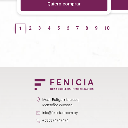
Quiero comprar
2
3
4
5
6
7
8
9
10
1
Mcal. Estigarribia esq.
Monseñor Wiessen
info@feniciare.com.py
+595974747474